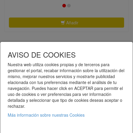
Añadir
AVISO DE COOKIES
«
1
2
»
Nuestra web utiliza cookies propias y de terceros para
gestionar el portal, recabar información sobre la utilización del
mismo, mejorar nuestros servicios y mostrarte publicidad
Telematel eCommerce v14.3.37 © 2026
elacionada con tus preferencias mediante el análisis de tu
navegación. Puedes hacer click en ACEPTAR para permitir el
Telematel S.L.
uso de cookies o ver preferencias para ver información
detallada y seleccionar que tipo de cookies deseas aceptar o
rechazar.
Más información sobre nuestras Cookies
Sobre Nosotros