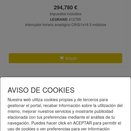
294,780 €
Impuestos incluidos
LEGRAND
412795
Interruptor horario analógico CR/S/1x16 3 módulos
Añadir
AVISO DE COOKIES
«
1
2
3
4
5
»
Nuestra web utiliza cookies propias y de terceros para
gestionar el portal, recabar información sobre la utilización del
mismo, mejorar nuestros servicios y mostrarte publicidad
Telematel eCommerce v14.3.37 © 2026
elacionada con tus preferencias mediante el análisis de tu
navegación. Puedes hacer click en ACEPTAR para permitir el
Telematel S.L.
uso de cookies o ver preferencias para ver información