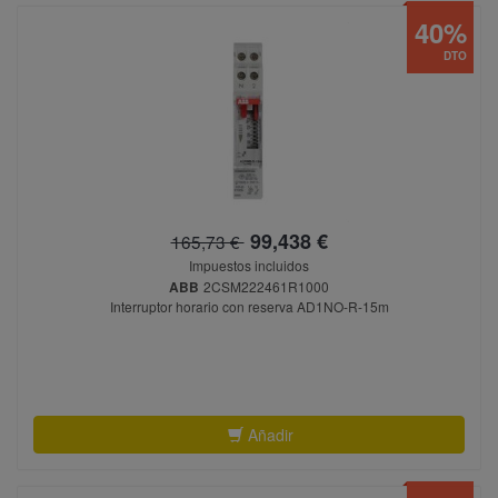
40%
DTO
99,438 €
165,73 €
Impuestos incluidos
ABB
2CSM222461R1000
Interruptor horario con reserva AD1NO-R-15m
Añadir