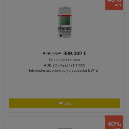
DTO
309,082 €
515,13 €
Impuestos incluidos
ABB
2CSM222491R1000
Interruptor astronómico y crepuscular DWTL1
Añadir
40%