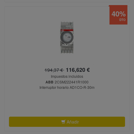
40%
DTO
116,620 €
194,37 €
Impuestos incluidos
ABB
2CSM222441R1000
Interruptor horario AD1CO-R-30m
Añadir