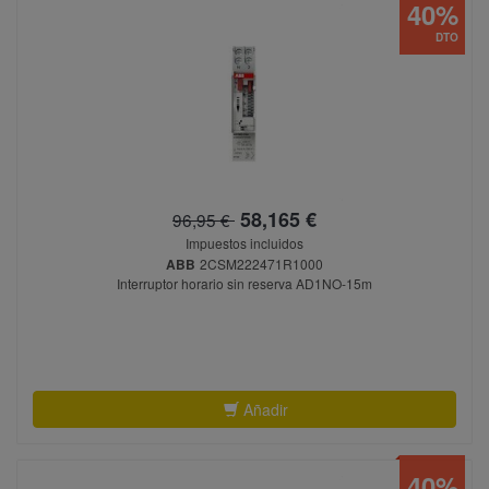
40%
DTO
58,165 €
96,95 €
Impuestos incluidos
ABB
2CSM222471R1000
Interruptor horario sin reserva AD1NO-15m
Añadir
40%