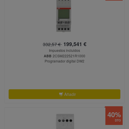
199,541 €
332,57 €
Impuestos incluidos
ABB
2CSM222521R1000
Programador digital DW2
Añadir
40%
DTO