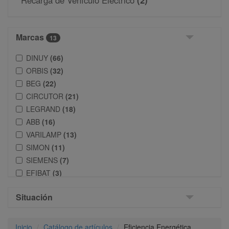
Recarga de Vehículo Eléctrico
(2)
Marcas
13
DINUY
(66)
ORBIS
(32)
BEG
(22)
CIRCUTOR
(21)
LEGRAND
(18)
ABB
(16)
VARILAMP
(13)
SIMON
(11)
SIEMENS
(7)
EFIBAT
(3)
GAVE
(2)
Situación
NIESSEN
(1)
MAXGE
(1)
Inicio
Catálogo de artículos
Eficiencia Energética