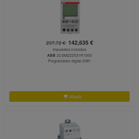
142,635 €
237,72 €
Impuestos incluidos
ABB
2CSM222531R1000
Programador digital DW1
Añadir