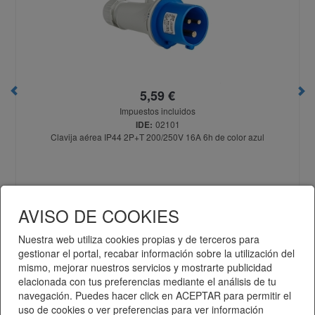
5,59 €
Impuestos incluidos
IDE:
02101
Clavija aérea IP44 2P+T 200/250V 16A 6h de color azul
Añadir a la cesta
AVISO DE COOKIES
Nuestra web utiliza cookies propias y de terceros para
gestionar el portal, recabar información sobre la utilización del
mismo, mejorar nuestros servicios y mostrarte publicidad
Telematel eCommerce v14.3.37 © 2026
elacionada con tus preferencias mediante el análisis de tu
navegación. Puedes hacer click en ACEPTAR para permitir el
uso de cookies o ver preferencias para ver información
Telematel S.L.