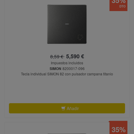
DTO
5,590 €
8,59 €
Impuestos incluidos
SIMON
8200017-096
Tecla individual SIMON 82 con pulsador campana titanio
Añadir
35%