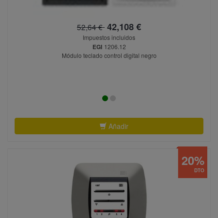
42,108 €
52,64 €
Impuestos incluidos
EGI
1206.12
Módulo teclado control digital negro
Añadir
20%
DTO