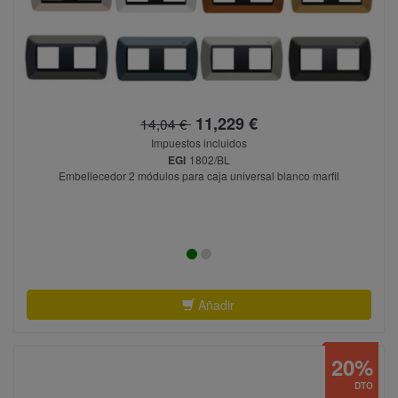
11,229 €
14,04 €
Impuestos incluidos
EGI
1802/BL
Embellecedor 2 módulos para caja universal blanco marfil
Añadir
20%
DTO