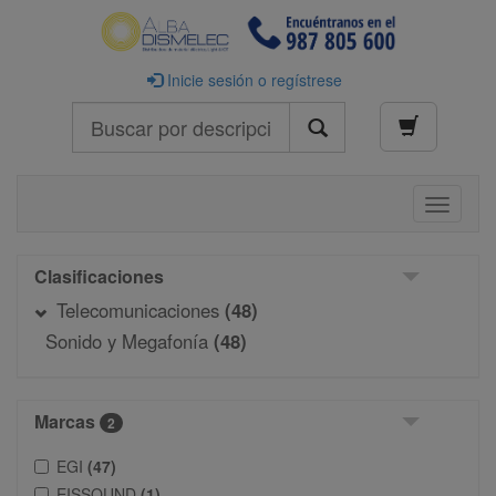
Inicie sesión o regístrese
Buscar
Toggle
navigati
Clasificaciones
Telecomunicaciones
(48)
Sonido y Megafonía
(48)
Marcas
2
EGI
(47)
EISSOUND
(1)