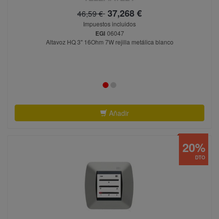
37,268 €
46,59 €
Impuestos incluidos
EGI
06047
Altavoz HQ 3" 16Ohm 7W rejilla metálica blanco
Añadir
20%
DTO