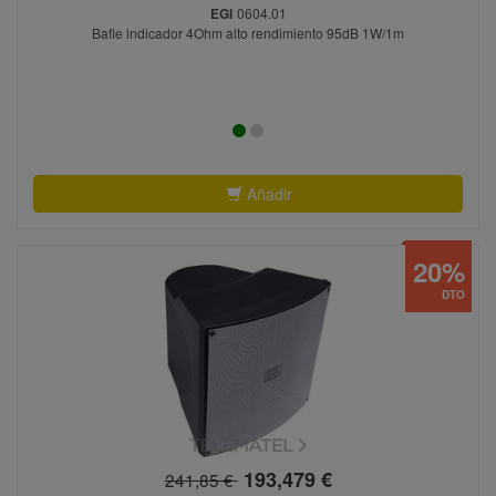
EGI
0604.01
Bafle indicador 4Ohm alto rendimiento 95dB 1W/1m
Añadir
20%
DTO
193,479 €
241,85 €