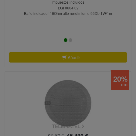
Impuestos incluidos
EGI
0604.02
Bafle indicador 16Ohm alto rendimiento 95Db 1W/1m
Añadir
20%
DTO
45,496 €
56,87 €