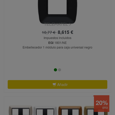
8,615 €
10,77 €
Impuestos incluidos
EGI
1801/NE
Embellecedor 1 módulo para caja universal negro
Añadir
20%
DTO