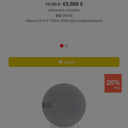
63,888 €
79,86 €
Impuestos incluidos
EGI
06045
Altavoz HI-FI 5" 4Ohm 20W rejilla metálica blanco
Añadir
20%
DTO