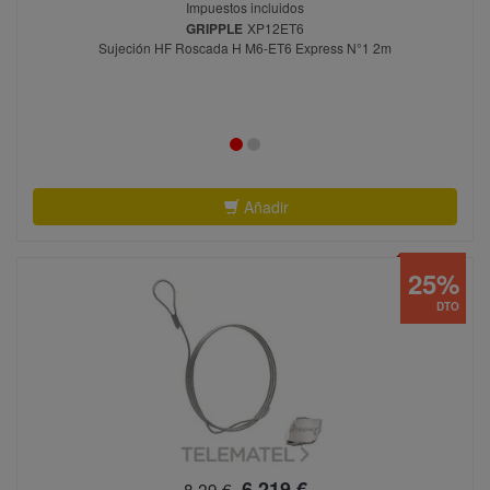
Impuestos incluidos
GRIPPLE
XP12ET6
Sujeción HF Roscada H M6-ET6 Express N°1 2m
Añadir
25%
DTO
6,219 €
8,29 €