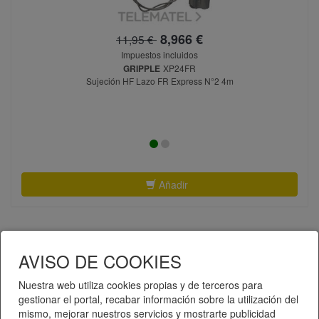
8,966 €
11,95 €
Impuestos incluidos
GRIPPLE
XP24FR
Sujeción HF Lazo FR Express N°2 4m
Añadir
AVISO DE COOKIES
Nuestra web utiliza cookies propias y de terceros para
gestionar el portal, recabar información sobre la utilización del
mismo, mejorar nuestros servicios y mostrarte publicidad
Telematel eCommerce v14.3.37 © 2026