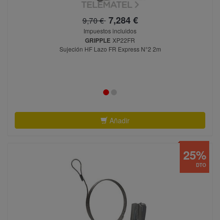
7,284 €
9,70 €
Impuestos incluidos
GRIPPLE
XP22FR
Sujeción HF Lazo FR Express N°2 2m
Añadir
25%
DTO