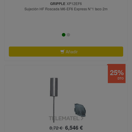
GRIPPLE
XP12EF6
Sujeción HF Roscada M6-EF6 Express N°1 taco 2m
Añadir
25%
DTO
6,546 €
8,72 €