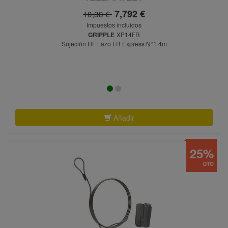
7,792 €
10,38 €
Impuestos incluidos
GRIPPLE
XP14FR
Sujeción HF Lazo FR Express N°1 4m
Añadir
25%
DTO