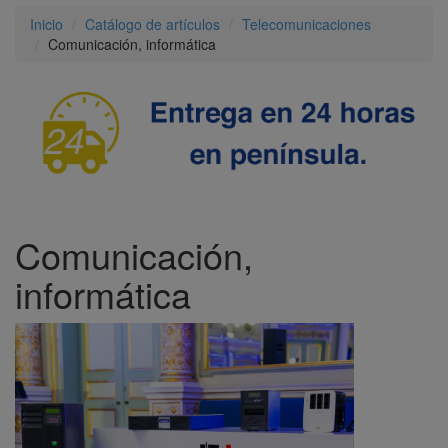
FERMAX
(1)
Inicio
Catálogo de artículos
Telecomunicaciones
MOLGAR
(1)
Comunicación, informática
Comunicación,
informática