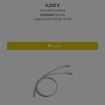
6,232 €
Impuestos incluidos
LEGRAND
051636
Latiguillo UTP CAT-5E 1m VDI
Añadir