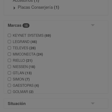
Accesorios
(1)
Placas Conserjería
(1)
Marcas
15
KEYNET SYSTEMS
(69)
LEGRAND
(46)
TELEVES
(28)
MMCONECTA
(24)
RIELLO
(21)
NIESSEN
(18)
GTLAN
(13)
SIMON
(7)
GAESTOPAS
(4)
GOLMAR
(2)
OPENETICS
(2)
Situación
QUINTELA
(2)
GOTE
(2)