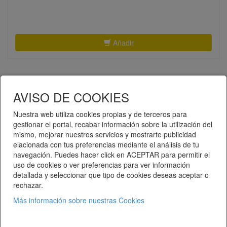
Añadir
AVISO DE COOKIES
«
1
2
3
4
5
»
Nuestra web utiliza cookies propias y de terceros para
gestionar el portal, recabar información sobre la utilización del
mismo, mejorar nuestros servicios y mostrarte publicidad
Telematel eCommerce v14.3.37 © 2026
elacionada con tus preferencias mediante el análisis de tu
navegación. Puedes hacer click en ACEPTAR para permitir el
Telematel S.L.
uso de cookies o ver preferencias para ver información
detallada y seleccionar que tipo de cookies deseas aceptar o
rechazar.
Más información sobre nuestras Cookies