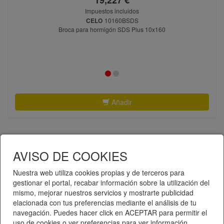
Impuestos incluidos
CELO
10160BSDS
Broca para hormigón SDS Plus 10x160
Añadir
AVISO DE COOKIES
«
1
2
3
4
5
»
Nuestra web utiliza cookies propias y de terceros para
gestionar el portal, recabar información sobre la utilización del
mismo, mejorar nuestros servicios y mostrarte publicidad
Telematel eCommerce v14.3.37 © 2026
elacionada con tus preferencias mediante el análisis de tu
navegación. Puedes hacer click en ACEPTAR para permitir el
Telematel S.L.
uso de cookies o ver preferencias para ver información