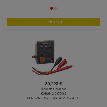
Añadir
80,223 €
Impuestos incluidos
KOBAN 2
0875066
PINZA AMP.DIG.C/PANT.31/2 DIG.M-261