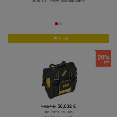
Bolsa SOFT abierta 550x300x360mm
Añadir
20%
DTO
58,032 €
72,54 €
Impuestos incluidos
DEWALT
1-79-209