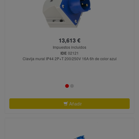
13,613 €
Impuestos incluidos
IDE
02121
Clavija mural IP44 2P+T 200/250V 16A 6h de color azul
Añadir