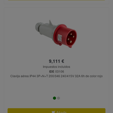
9,111 €
Impuestos incluidos
IDE
03106
Clavija aérea IP44 3P+N+T 200/346 240/415V 32A 6h de color rojo
Añadir