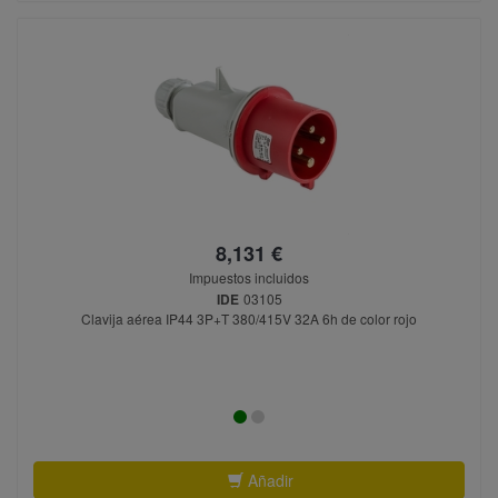
8,131 €
Impuestos incluidos
IDE
03105
Clavija aérea IP44 3P+T 380/415V 32A 6h de color rojo
Añadir