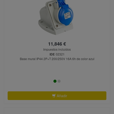
11,846 €
Impuestos incluidos
IDE
02321
Base mural IP44 2P+T 200/250V 16A 6h de color azul
Añadir