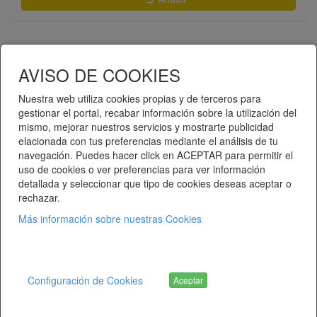
AVISO DE COOKIES
«
1
2
3
4
5
»
Nuestra web utiliza cookies propias y de terceros para
gestionar el portal, recabar información sobre la utilización del
mismo, mejorar nuestros servicios y mostrarte publicidad
Telematel eCommerce v14.3.37 © 2026
elacionada con tus preferencias mediante el análisis de tu
navegación. Puedes hacer click en ACEPTAR para permitir el
Telematel S.L.
uso de cookies o ver preferencias para ver información
detallada y seleccionar que tipo de cookies deseas aceptar o
rechazar.
Más información sobre nuestras Cookies
Sobre Nosotros
Condiciones de Venta y Envíos
Configuración de Cookies
Aceptar
Politica de Privacidad y Cookies
Aviso Legal