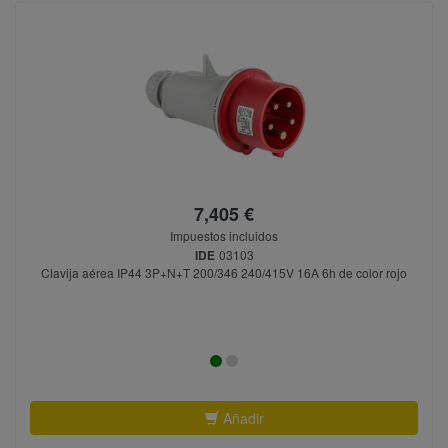
7,405 €
Impuestos incluidos
IDE
03103
Clavija aérea IP44 3P+N+T 200/346 240/415V 16A 6h de color rojo
Añadir