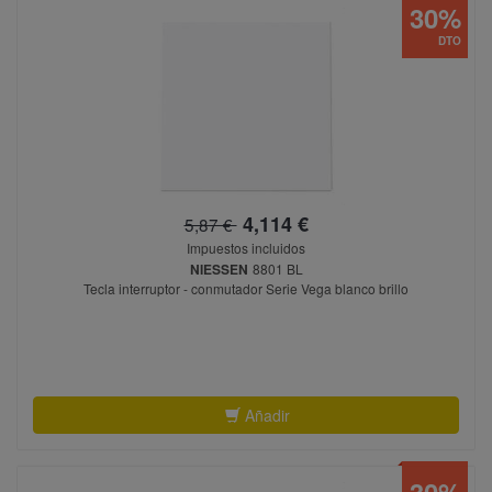
30%
DTO
4,114 €
5,87 €
Impuestos incluidos
NIESSEN
8801 BL
Tecla interruptor - conmutador Serie Vega blanco brillo
Añadir
30%