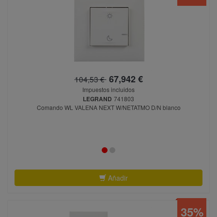
67,942 €
104,53 €
Impuestos incluidos
LEGRAND
741803
Comando WL VALENA NEXT W/NETATMO D/N blanco
Añadir
35%