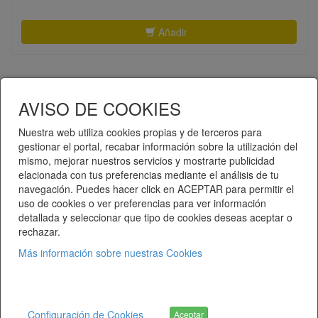
Añadir
AVISO DE COOKIES
Nuestra web utiliza cookies propias y de terceros para
gestionar el portal, recabar información sobre la utilización del
mismo, mejorar nuestros servicios y mostrarte publicidad
Telematel eCommerce v14.3.37 © 2026
elacionada con tus preferencias mediante el análisis de tu
navegación. Puedes hacer click en ACEPTAR para permitir el
Telematel S.L.
uso de cookies o ver preferencias para ver información
detallada y seleccionar que tipo de cookies deseas aceptar o
rechazar.
Más información sobre nuestras Cookies
Sobre Nosotros
Condiciones de Venta y Envíos
Configuración de Cookies
Aceptar