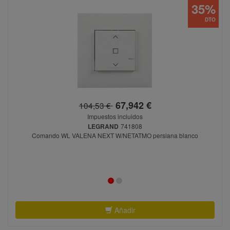
35%
DTO
67,942 €
104,53 €
Impuestos incluidos
LEGRAND
741808
Comando WL VALENA NEXT W/NETATMO persiana blanco
Añadir