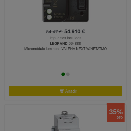
54,910 €
84,47 €
Impuestos incluidos
LEGRAND
064888
Micromódulo luminoso VALENA NEXT W/NETATMO
Añadir
35%
DTO