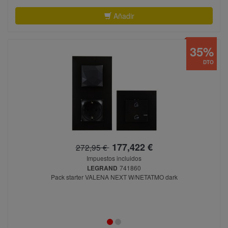
Añadir
35%
DTO
177,422 €
272,95 €
Impuestos incluidos
LEGRAND
741860
Pack starter VALENA NEXT W/NETATMO dark