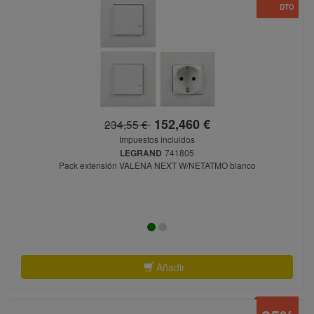
DTO
152,460 €
234,55 €
Impuestos incluidos
LEGRAND
741805
Pack extensión VALENA NEXT W/NETATMO blanco
Añadir