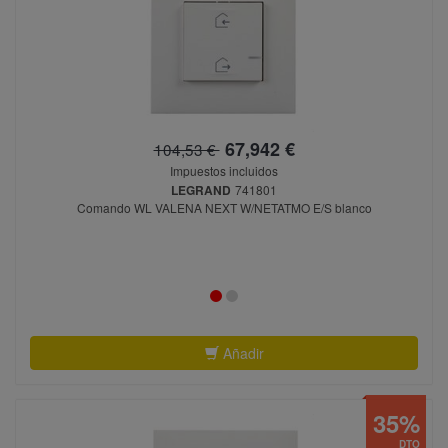
67,942 €
104,53 €
Impuestos incluidos
LEGRAND
741801
Comando WL VALENA NEXT W/NETATMO E/S blanco
Añadir
35%
DTO