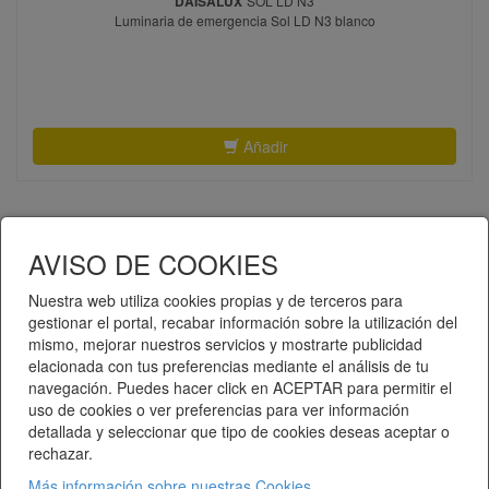
DAISALUX
SOL LD N3
Luminaria de emergencia Sol LD N3 blanco
Añadir
AVISO DE COOKIES
Nuestra web utiliza cookies propias y de terceros para
gestionar el portal, recabar información sobre la utilización del
mismo, mejorar nuestros servicios y mostrarte publicidad
Telematel eCommerce v14.3.37 © 2026
elacionada con tus preferencias mediante el análisis de tu
navegación. Puedes hacer click en ACEPTAR para permitir el
Telematel S.L.
uso de cookies o ver preferencias para ver información
detallada y seleccionar que tipo de cookies deseas aceptar o
rechazar.
Más información sobre nuestras Cookies